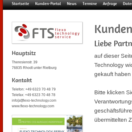
Startseite
Kunden-Portal
News
Termine
Anfrage
Date
Kunden
Liebe Part
Hauptsitz
auf dieser Sei
Theresienstr. 39
Technology wic
76835 Rhodt unter Rietburg
Anwendungsberatung
Ihre Ansprechpartner
Warum Retrofit?
Ersatzteile
Anwender
Infos zum Flexodruck
Retrofit-Maßnahmen
IVOC-X Systeme
Druck-Vorstufe
Farbpumpen
Re
M
R
gekauft haben b
Kontakt
Telefon: +49 6323 70 48 79
Bitte klicken 
Telefax: +49 6323 70 48 78
info[at]flexo-technology.com
Verantwortung
www.flexo-technology.com
geschäftsführe
übermittelten 